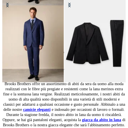
Abito Tecnico in Lana
Smoking in Lana Vergine
CHF 692.50
CHF 547.50
10
di
10
prodotti
Completi uomo dal taglio sartoriale
Brooks Brothers offre un assortimento di abiti da sera da uomo alla moda
realizzati con le fibre più pregiate e resistenti come la lana merinos extra
fine e la sontuosa lana vergine. Realizzati meticolosamente, i nostri abiti da
uomo di alta qualità sono disponibili in una varietà di stili moderni e
classici per adattarsi a qualsiasi occasione e gusto personale. Abbinalo a una
delle nostre
camicie eleganti
e indossalo per occasioni di lavoro o formali.
Durante la stagione fredda, il nostro abito in lana da uomo ti riscalderà.
Oppure, se hai già pantaloni eleganti, acquista la
giacca da abito in lana
di
Brooks Brothers o la nostra giacca elegante che sarà l'abbinamento perfetto.