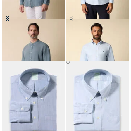
Camicia Regular Fit in Lino con
Camicia Oxford Regular Fit con
Collo Coreano
Collo Button Down
CHF 93
CHF 165