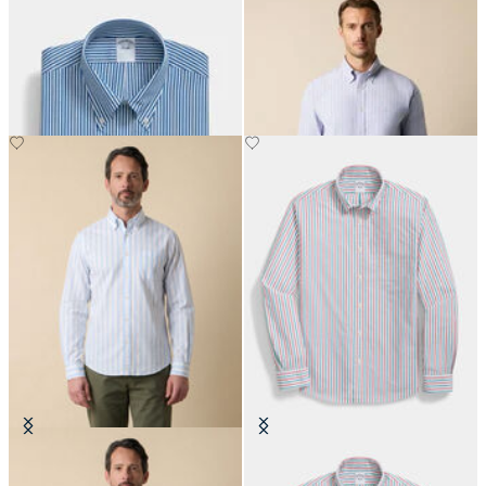
Camicia Regular Fit in Cotone con
Camicia Regular Fit Non-Iron in
Collo Button Down
Oxford a Righe Elasticizzata con
Collo Button Down
CHF 165
CHF 99
Camicia Friday Regular Fit con
Camicia Friday a Righe con Collo