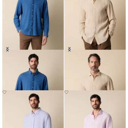
Camicia Denim Regular Fit con
Camicia Regular Fit in Lino con
Collo Button Down
Collo Spread
CHF 108.50
CHF 93