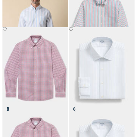
Collo Button Down
Button Down
CHF 115.50
CHF 145
Camicia Friday Regular Fit con
Camicia Regular Fit Non-Iron in
Collo Button Down
Cotone con Collo Ainsley
CHF 115.50
CHF 115.50