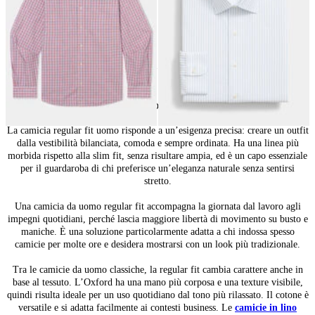
24
di
91
prodotti
Camicie regular fit uomo: uno stile classico
La camicia regular fit uomo risponde a un’esigenza precisa: creare un outfit
dalla vestibilità bilanciata, comoda e sempre ordinata. Ha una linea più
morbida rispetto alla slim fit, senza risultare ampia, ed è un capo essenziale
per il guardaroba di chi preferisce un’eleganza naturale senza sentirsi
stretto.
Una camicia da uomo regular fit accompagna la giornata dal lavoro agli
impegni quotidiani, perché lascia maggiore libertà di movimento su busto e
maniche. È una soluzione particolarmente adatta a chi indossa spesso
camicie per molte ore e desidera mostrarsi con un look più tradizionale.
Tra le camicie da uomo classiche, la regular fit cambia carattere anche in
base al tessuto. L’Oxford ha una mano più corposa e una texture visibile,
quindi risulta ideale per un uso quotidiano dal tono più rilassato. Il cotone è
versatile e si adatta facilmente ai contesti business. Le
camicie in lino