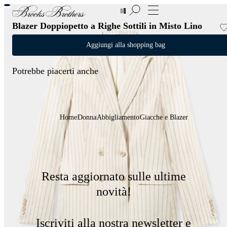
Nuove aggiunte ai Saldi | Fino al 50%
Blazer Doppiopetto a Righe Sottili in Misto Lino
Aggiungi alla shopping bag
Potrebbe piacerti anche
Home
Donna
Abbigliamento
Giacche e Blazer
Resta aggiornato sulle ultime
novità!
Iscriviti alla nostra newsletter e