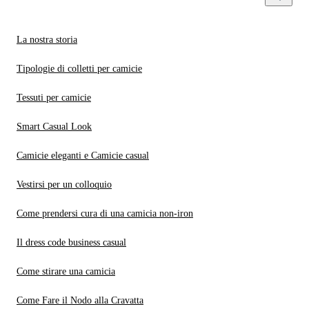
La nostra storia
Tipologie di colletti per camicie
Tessuti per camicie
Smart Casual Look
Camicie eleganti e Camicie casual
Vestirsi per un colloquio
Come prendersi cura di una camicia non-iron
Il dress code business casual
Come stirare una camicia
Come Fare il Nodo alla Cravatta