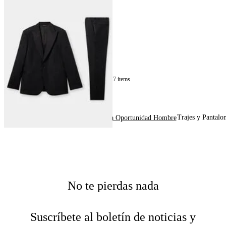
Traje de Esmoquin de Pura Lana
Virgen
€495
17
of
17
items
Trajes y Pantalo
Home
Última Oportunidad
Última Oportunidad Hombre
No te pierdas nada
Suscríbete al boletín de noticias y