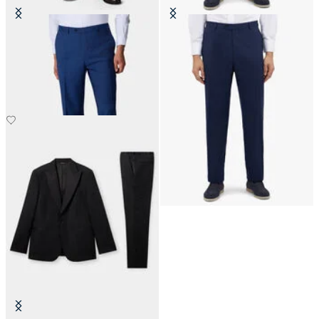
Pantalón de Lana Virgen
Pantalón azul marino de lana
virgen elástica
€147.50
€145