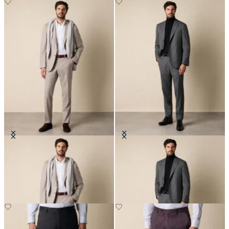
Traje de Lana Virgen a Rayas
Traje de Lana Sharkskin
Finas
€345
€495