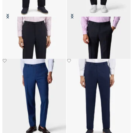
Pantalón azul marino oscuro de
Pantalón de Lana Virgen
lana virgen elástica
€147.50
€145