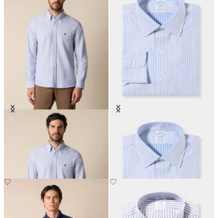
Camisa Oxford Slim Fit con Cuello
Camisa Regular Fit Non-Iron en
Button Down
Algodón con Cuello Ainsley
€149
€149