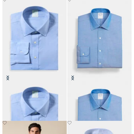
Camisa Slim Fit Non-Iron
Camisa Regular Fit Non-Iron
Performance con Cuello Ainsley
Oxford con Cuello Ainsley
€149
€149