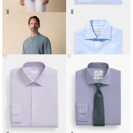
Camisa Regular Fit en Lino con
Camisa Thomas Mason Regular Fit
Cuello Mao
con Cuello English Spread
€94.50
€150