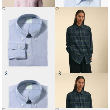
Camisa Slim Fit Non-Iron Oxford
Brooks Brothers x Engineered
con Cuello Button Down
Garments - Camisa de Franela
€149
€395