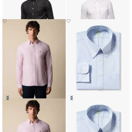
€169
€169
Camisa Oxford Slim Fit con Cuello
Camisa Slim Fit Non-Iron Oxford
Button Down
con Cuello Button Down
€149
€149