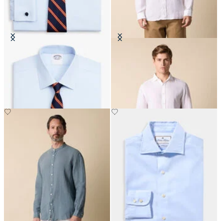
Camisa Regular Fit Non-Iron
Camisa Slim Fit de Lino con
Oxford con Cuello Ainsley
Cuello Spread
€74.50
€94.50