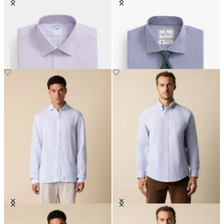
Camisa Slim Fit Non-Iron Oxford
Camisa Regular Fit Thomas Mason
con Cuello Ainsley
con Cuello English Spread
€89.40
€130
Camisa Slim Fit de Lino con
Camisa Oxford a Rayas Elástica