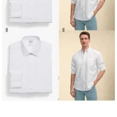
Camisa Regular Fit Non-Iron en
Camicia Friday Regular Fit en
Algodón con Cuello Ainsley
Oxford con Cuello Button Down
€159
€129
24
of
172
items
Compra por material
Home
Camisas