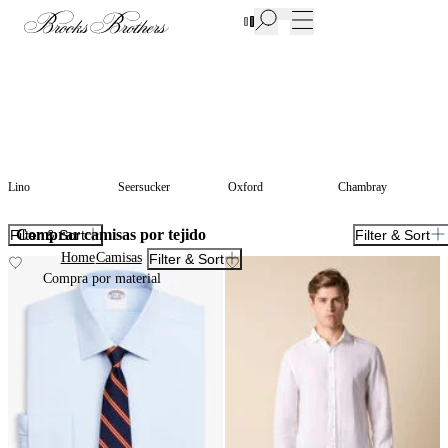
Nuevas incorporaciones a las Rebajas | Hasta 50%
Lino
Seersucker
Oxford
Chambray
Comprar camisas por tejido
Filter & Sort
Filter & Sort
Home
Camisas
Filter & Sort
Compra por material