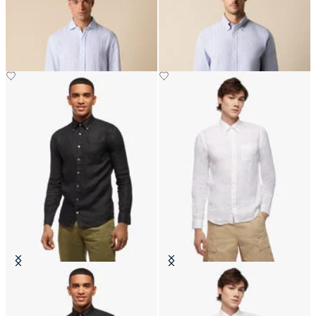
Cuello Spread
Regular Fit Non-Iron con cuello
Button Down
€94.50
€89.40
Camisa de Lino Slim Fit con
Camisa de Lino Slim Fit con
Cuello Button Down
Cuello Button Down