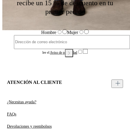
recibe un 15 % de descuento en tu
primer pedido
Hombre
Mujer
lee el
Aviso de privacidad
ATENCIÓN AL CLIENTE
¿Necesitas ayuda?
FAQs
Devoluciones y reembolsos