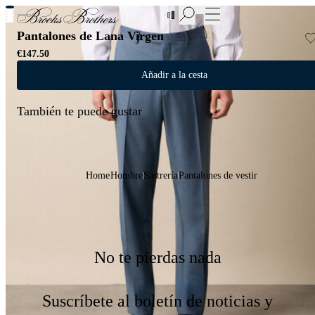
Nuevas incorporaciones a las Rebajas | Hasta 50%
Pantalones de Lana Virgen
€147.50
Añadir a la cesta
También te puede gustar
Home
Hombre
Sastrería
Pantalones de vestir
No te pierdas nada
Suscríbete al boletín de noticias y