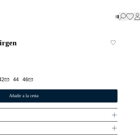
irgen
42
44
46
Añadir a la cesta