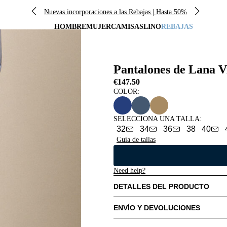
Nuevas incorporaciones a las Rebajas | Hasta 50%
HOMBRE
MUJER
CAMISAS
LINO
REBAJAS
Pantalones de Lana V
€147.50
COLOR:
SELECCIONA UNA TALLA
:
32
34
36
38
40
Guía de tallas
Need help?
DETALLES DEL PRODUCTO
ENVÍO Y DEVOLUCIONES