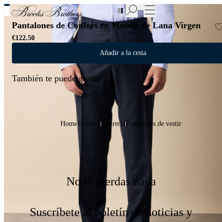
Nuevas incorporaciones a las Rebajas | Hasta 50%
Pantalones de Confort en Mezcla de Lana Virgen
€122.50
Añadir a la cesta
También te puede gustar
Home
Hombre
Sastrería
Pantalones de vestir
No te pierdas nada
Suscríbete al boletín de noticias y