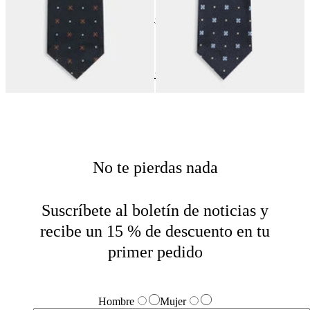
24
of
42
items
Accesorios
Home
Última Oportunidad
Última Oportunidad Hombre
No te pierdas nada
Suscríbete al boletín de noticias y
recibe un 15 % de descuento en tu
primer pedido
Hombre
Mujer