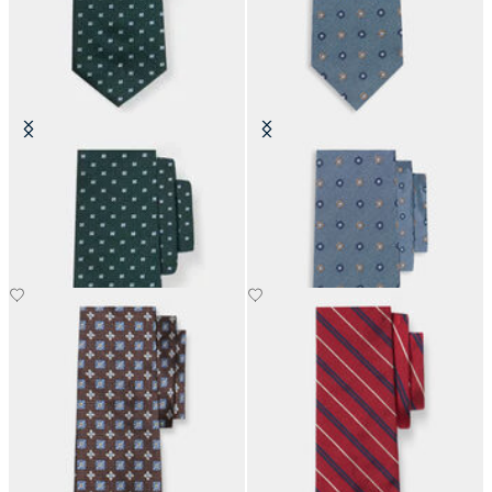
Corbata de Seda con Micro Diseño
Corbata de Seda con Estampado
Floral
de Microflores
€77
€66