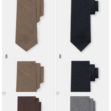
Corbata de Lana con Textura
Corbata de Seda Hopsack
Espina de Pescado
€77
€77