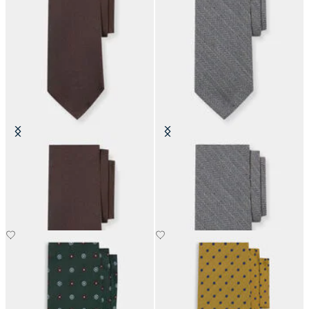
Corbata de Seda Hopsack
Corbata de Lana con Textura
Espina de Pescado
€77
€77