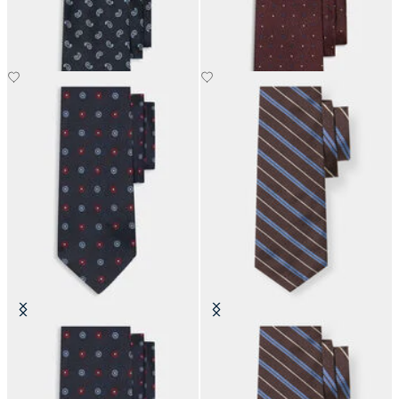
€77
€66
Corbata de Seda con Estampado
Corbata de Seda Regimental
de Microflores
€77
€66