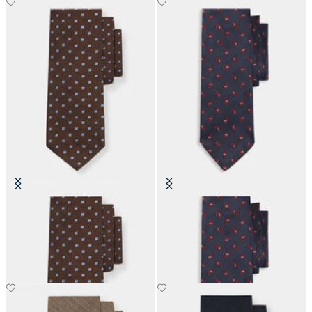
Corbata de Seda con Micro Diseño
Corbata de Seda con Estampado
Floral
Paisley
€77
€66