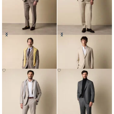
Vestido en Mezcla de Algodón Glen
Traje de Viaje de Lana
Plaid
€625
€485