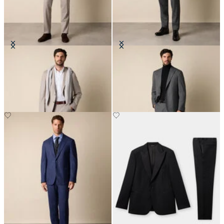
Traje de Lana Virgen a Rayas
Traje de Lana Sharkskin
Finas
€345
€495