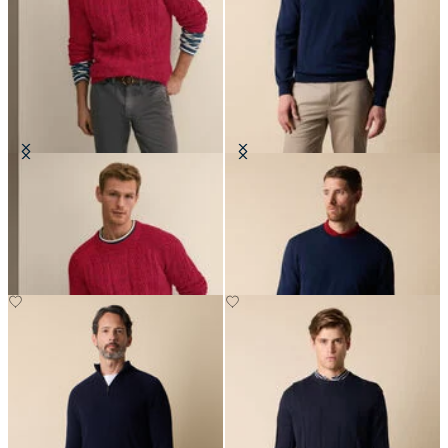
Jersey de Cuello Redondo Twist
Jersey de Cuello Redondo en
Fisherman
Algodón Makò
€132
€78