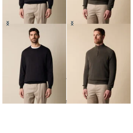
Jersey de Cuello Redondo en
Maglia Half-Zip en Algodón-
Algodón Makò
Cashmere con Costura Inglesa
€78
€108
24
of
51
items
Prendas de punto
Home
Hombre
Ropa