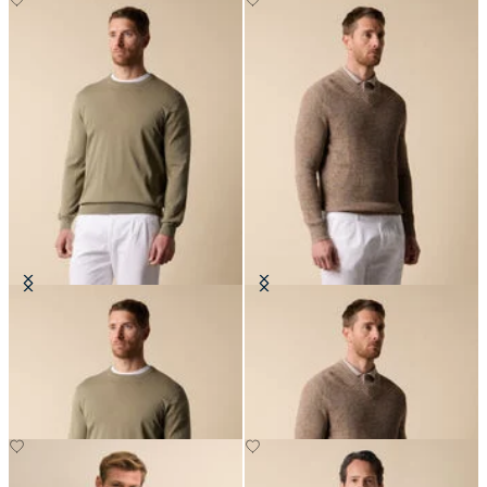
Jersey de Cuello Redondo en
Jersey de Algodón-Lino Mouliné
Algodón Makò
con Cuello en V
€78
€132