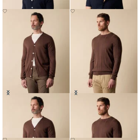
Cardigan de Algodón-Lino con
Suéter de Cuello Redondo en
Escote en V
Algodón-Lino
€114
€84