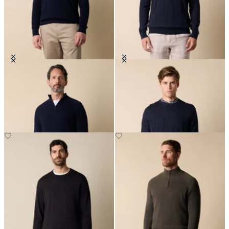
Maglia Half-Zip en Algodón-
Suéter de Cuello Redondo en
Cashmere con Costura Inglesa
Algodón-Lino
€108
€84