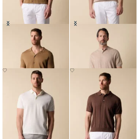
Polo Camicia en Tejido de
Camiseta Henley a Costina Piatta
Algodón-Lino
en Algodón-Lino
€78
€78