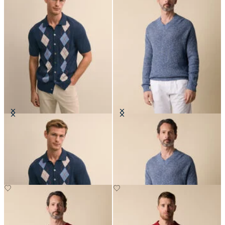
Cardigan Polo en Punto Intarsia
Jersey de Algodón-Lino Mouliné
Argyle
con Cuello en V
€105
€132