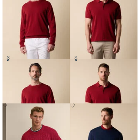
Jersey de Cuello Redondo en
Polo de Punto en Algodón Makò
Algodón Makò
€87.50
€78