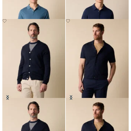
€87.50
€87.50
Cardigan de Algodón-Lino con
Polo Camicia en Tejido de
Escote en V
Algodón-Lino
€114
€78