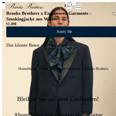
Neue Artikel im Sale | Bis zu 50% Rabatt
Brooks Brothers x Engineered Garments -
Smokingjacke aus Wolle
€1.490
Notify Me
Das könnte Ihnen auch gefallen
Home
Herren
Collabs
Engineered Garments x Brooks Brothers
Bleiben Sie auf dem Laufenden!
Abonnieren Sie unseren Newsletter