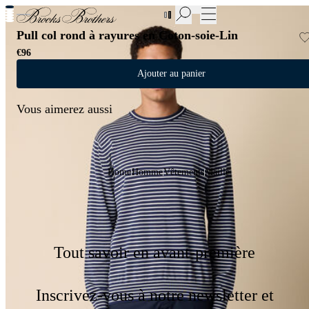
Nouvelles pièces en Soldes | Jusqu'à -50%
Pull col rond à rayures en Coton-soie-Lin
€96
Ajouter au panier
Vous aimerez aussi
Home
Homme
Vêtements
Maille
Tout savoir en avant-première
Inscrivez-vous à notre newsletter et