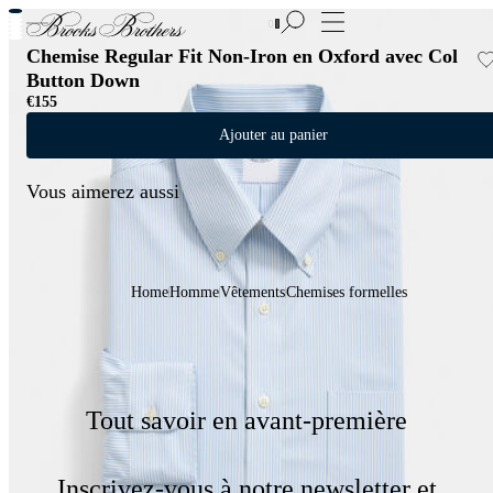
Nouvelles pièces en Soldes | Jusqu'à -50%
Chemise Regular Fit Non-Iron en Oxford avec Col
Button Down
€155
Ajouter au panier
Vous aimerez aussi
Home
Homme
Vêtements
Chemises formelles
Tout savoir en avant-première
Inscrivez-vous à notre newsletter et