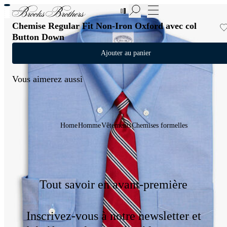
Nouvelles pièces en Soldes | Jusqu'à -50%
Chemise Regular Fit Non-Iron Oxford avec col
Button Down
Ajouter au panier
Vous aimerez aussi
Home
Homme
Vêtements
Chemises formelles
Tout savoir en avant-première
Inscrivez-vous à notre newsletter et