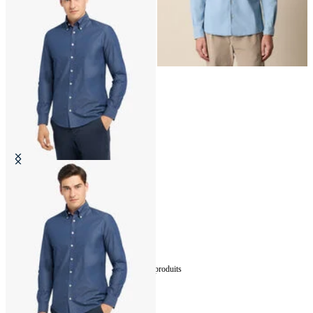
Chemise Slim Fit en Coton
CHF 93
5
de
5
produits