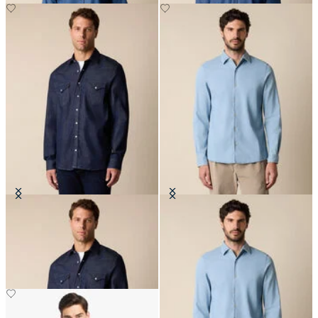
Chemise Western en Denim Slim
Chemise Slim Fit en Denim à Col
Fit
Ouvert en Tissu Mélangé Tencel
CHF 82.50
CHF 87