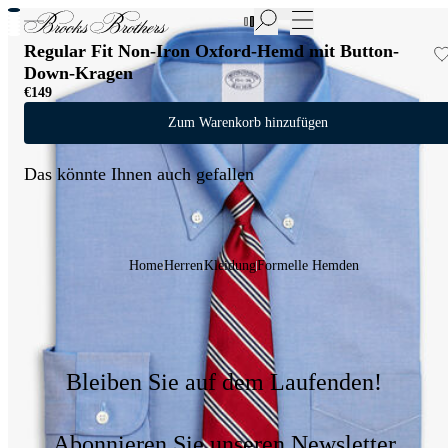
Neue Artikel im Sale | Bis zu 50% Rabatt
Regular Fit Non-Iron Oxford-Hemd mit Button-
Down-Kragen
€149
Zum Warenkorb hinzufügen
Das könnte Ihnen auch gefallen
Home
Herren
Kleidung
Formelle Hemden
Bleiben Sie auf dem Laufenden!
Abonnieren Sie unseren Newsletter