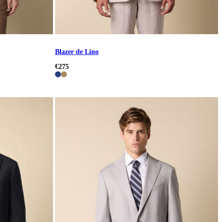
Blazer de Lino
€275