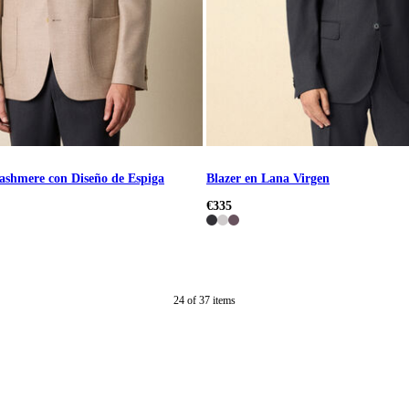
ashmere con Diseño de Espiga
Blazer en Lana Virgen
€335
24
of
37
items