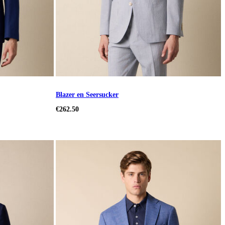
Blazer en Seersucker
€262.50