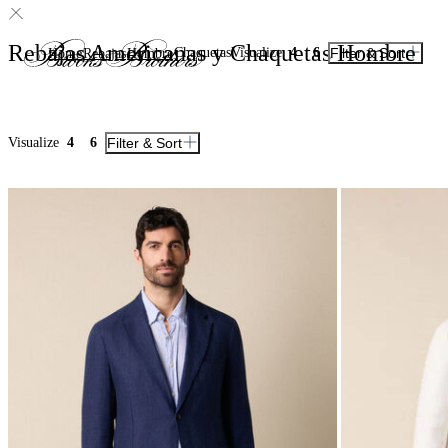
Rebajas Americanas y Chaquetas Hombre
Chaquetas
Visualize
4
6
Filter & Sort
Home
Rebajas
Hombre
Visualize
4
6
Filter & Sort