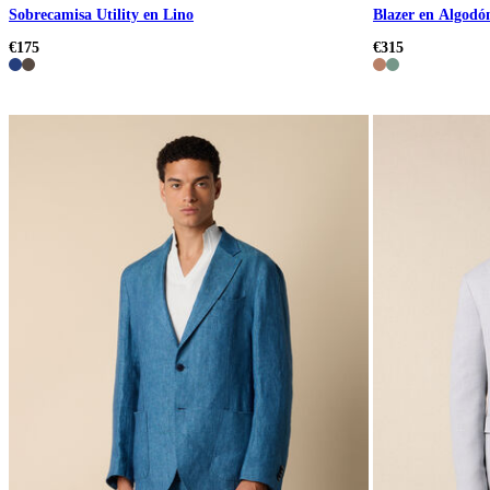
Sobrecamisa Utility en Lino
Blazer en Algodó
€175
€315