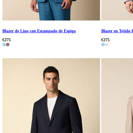
Blazer de Lino con Estampado de Espiga
Blazer en Tejido
€275
€275