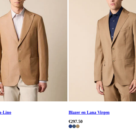
n-Lino
Blazer en Lana Virgen
€297.50