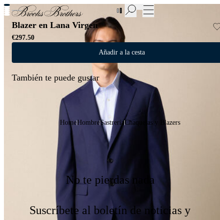
Nuevas incorporaciones a las Rebajas | Hasta 50%
Blazer en Lana Virgen
€297.50
Añadir a la cesta
También te puede gustar
Home
Hombre
Sastrería
Chaquetas y Blazers
No te pierdas nada
Suscríbete al boletín de noticias y