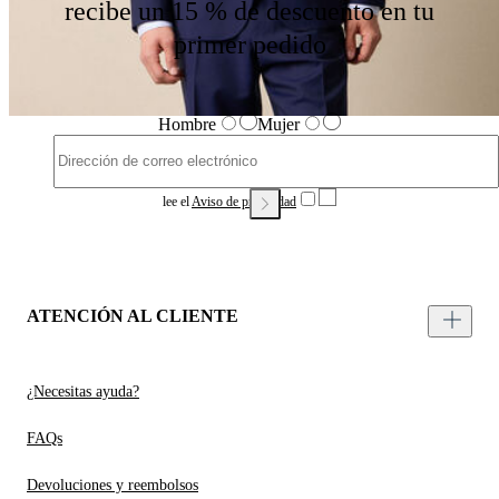
recibe un 15 % de descuento en tu
primer pedido
Hombre
Mujer
lee el
Aviso de privacidad
ATENCIÓN AL CLIENTE
¿Necesitas ayuda?
FAQs
Devoluciones y reembolsos