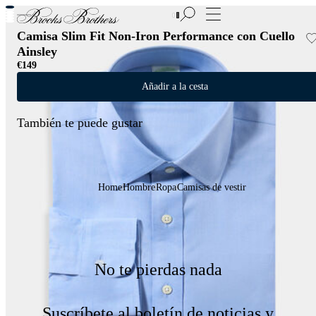
Nuevas incorporaciones a las Rebajas | Hasta 50%
Camisa Slim Fit Non-Iron Performance con Cuello
Ainsley
€149
Añadir a la cesta
También te puede gustar
Home
Hombre
Ropa
Camisas de vestir
No te pierdas nada
Suscríbete al boletín de noticias y