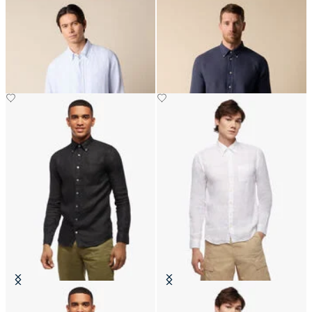
Camisa Regular Fit de Lino con
Camisa Slim Fit de Lino con
Cuello Button Down
Cuello Button Down
€83.30
€94.50
Camisa de Lino Slim Fit con
Camisa de Lino Slim Fit con