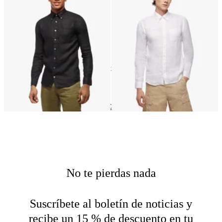
Cuello Button Down
Cuello Button Down
€169
€169
22
of
22
items
Lino
Home
Camisas
Compra por material
No te pierdas nada
Suscríbete al boletín de noticias y
recibe un 15 % de descuento en tu