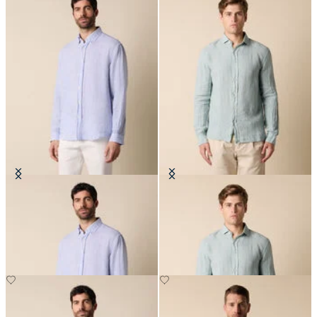
Camisa Regular Fit de Lino con
Camisa Slim Fit de Lino con
Cuello Button Down
Cuello Spread
€83.30
€94.50