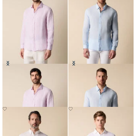
Camisa Regular Fit de Lino con
Camisa Slim Fit de Lino con
Cuello Spread
Cuello Button Down
€94.50
€94.50