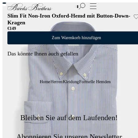
Neue Artikel im Sale | Bis zu 50% Rabatt
Slim Fit Non-Iron Oxford-Hemd mit Button-Down-
Kragen
€149
Zum Warenkorb hinzufügen
Das könnte Ihnen auch gefallen
Home
Herren
Kleidung
Formelle Hemden
Bleiben Sie auf dem Laufenden!
Abonnieren Sie unseren Newsletter