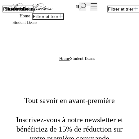
Nouvelles pièces en Soldes | Jusqu'à -50%
Student Beans
Filtrer et trier
Filtrer et trier
Home
Filtrer et trier
Student Beans
Student Beans
Home
Tout savoir en avant-première
Inscrivez-vous à notre newsletter et
bénéficiez de 15% de réduction sur
votre première commande