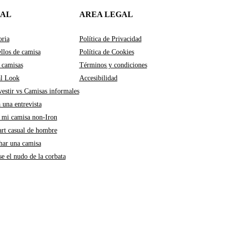
IAL
AREA LEGAL
oria
Política de Privacidad
llos de camisa
Política de Cookies
 camisas
Términos y condiciones
al Look
Accesibilidad
estir vs Camisas informales
a una entrevista
mi camisa non-Iron
art casual de hombre
ar una camisa
e el nudo de la corbata