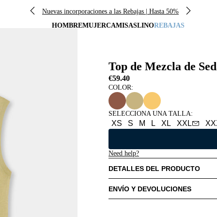
Nuevas incorporaciones a las Rebajas | Hasta 50%
HOMBRE
MUJER
CAMISAS
LINO
REBAJAS
Top de Mezcla de Sed
€59.40
COLOR:
SELECCIONA UNA TALLA
:
XS
S
M
L
XL
XXL
XX
Need help?
DETALLES DEL PRODUCTO
ENVÍO Y DEVOLUCIONES