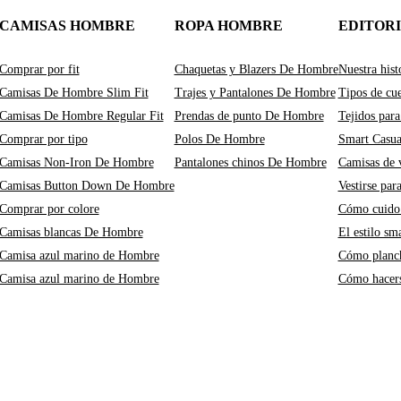
CAMISAS HOMBRE
ROPA HOMBRE
EDITOR
Comprar por fit
Chaquetas y Blazers De Hombre
Nuestra hist
Camisas De Hombre Slim Fit
Trajes y Pantalones De Hombre
Tipos de cue
Camisas De Hombre Regular Fit
Prendas de punto De Hombre
Tejidos para
Comprar por tipo
Polos De Hombre
Smart Casu
Camisas Non-Iron De Hombre
Pantalones chinos De Hombre
Camisas de v
Camisas Button Down De Hombre
Vestirse par
Comprar por colore
Cómo cuido 
Camisas blancas De Hombre
El estilo sm
Camisa azul marino de Hombre
Cómo planch
Camisa azul marino de Hombre
Cómo hacers