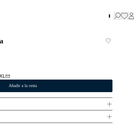
a
XL
Añadir a la cesta