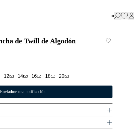
ncha de Twill de Algodón
12
14
16
18
20
Enviadme una notificación