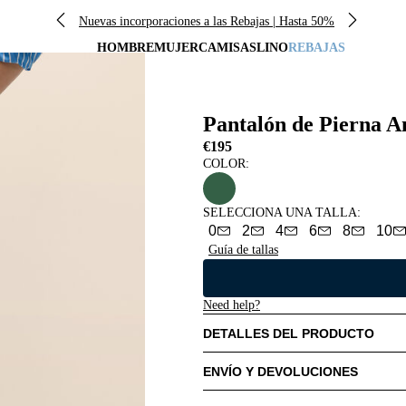
Nuevas incorporaciones a las Rebajas | Hasta 50%
HOMBRE
MUJER
CAMISAS
LINO
REBAJAS
Pantalón de Pierna A
€195
COLOR:
SELECCIONA UNA TALLA
:
0
2
4
6
8
10
Guía de tallas
Need help?
DETALLES DEL PRODUCTO
ENVÍO Y DEVOLUCIONES