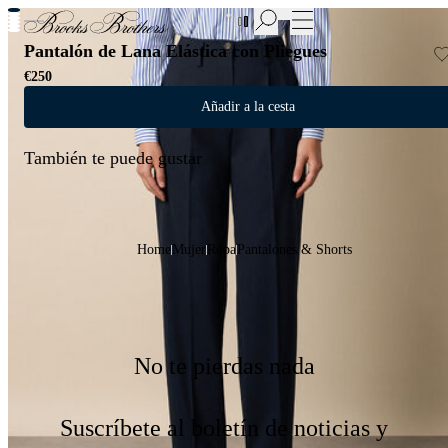
Nuevas incorporaciones a las Rebajas | Hasta 50%
Pantalón de Lana Elástica con Pliegues
€250
Añadir a la cesta
También te puede gustar
Home
Mujer
Ropa
Pantalones & Shorts
No te pierdas nada
Suscríbete al boletín de noticias y