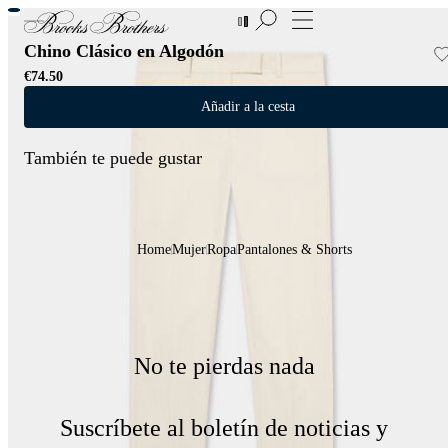
Nuevas incorporaciones a las Rebajas | Hasta 50%
Chino Clásico en Algodón
€74.50
Añadir a la cesta
También te puede gustar
Home
Mujer
Ropa
Pantalones & Shorts
No te pierdas nada
Suscríbete al boletín de noticias y