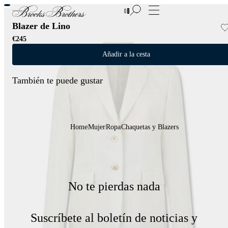
Nuevas incorporaciones a las Rebajas | Hasta 50%
Blazer de Lino
€245
Añadir a la cesta
También te puede gustar
Home
Mujer
Ropa
Chaquetas y Blazers
No te pierdas nada
Suscríbete al boletín de noticias y