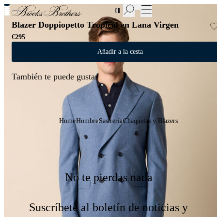
Nuevas incorporaciones a las Rebajas | Hasta 50%
Blazer Doppiopetto Tropical en Lana Virgen
€295
Añadir a la cesta
También te puede gustar
Home
Hombre
Sastrería
Chaquetas y Blazers
No te pierdas nada
Suscríbete al boletín de noticias y