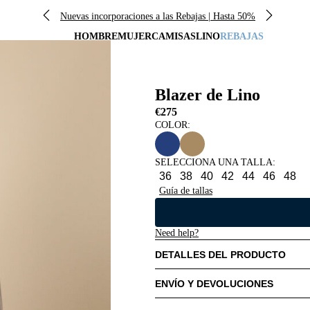
Nuevas incorporaciones a las Rebajas | Hasta 50%
HOMBRE
MUJER
CAMISAS
LINO
REBAJAS
Blazer de Lino
€275
COLOR:
SELECCIONA UNA TALLA
:
36
38
40
42
44
46
48
Guía de tallas
Need help?
DETALLES DEL PRODUCTO
ENVÍO Y DEVOLUCIONES