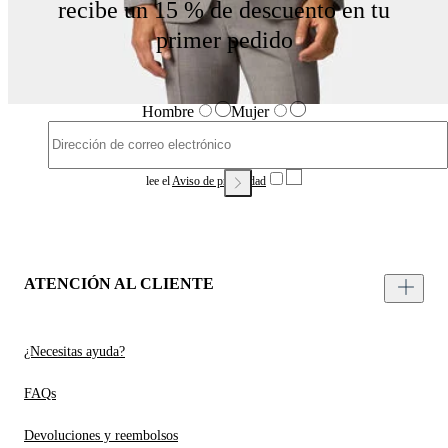
recibe un 15 % de descuento en tu
primer pedido
Hombre
Mujer
lee el
Aviso de privacidad
ATENCIÓN AL CLIENTE
¿Necesitas ayuda?
FAQs
Devoluciones y reembolsos