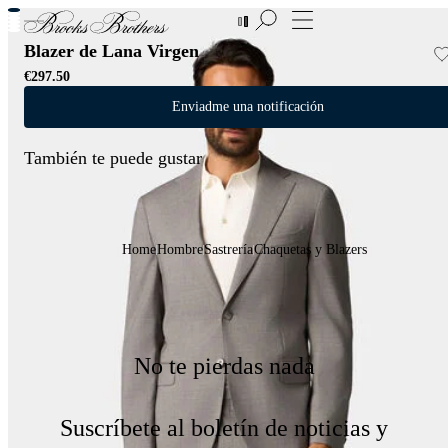
Nuevas incorporaciones a las Rebajas | Hasta 50%
Blazer de Lana Virgen
€297.50
Enviadme una notificación
También te puede gustar
Home
Hombre
Sastrería
Chaquetas y Blazers
No te pierdas nada
Suscríbete al boletín de noticias y