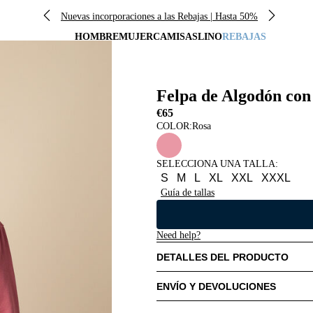
Nuevas incorporaciones a las Rebajas | Hasta 50%
HOMBRE
MUJER
CAMISAS
LINO
REBAJAS
Felpa de Algodón co
€65
COLOR:
Rosa
SELECCIONA UNA TALLA
:
S
M
L
XL
XXL
XXXL
Guía de tallas
Need help?
DETALLES DEL PRODUCTO
ENVÍO Y DEVOLUCIONES