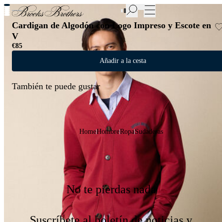
Nuevas incorporaciones a las Rebajas | Hasta 50%
Cardigan de Algodón con Logo Impreso y Escote en
V
€85
Añadir a la cesta
También te puede gustar
Home
Hombre
Ropa
Sudaderas
No te pierdas nada
Suscríbete al boletín de noticias y