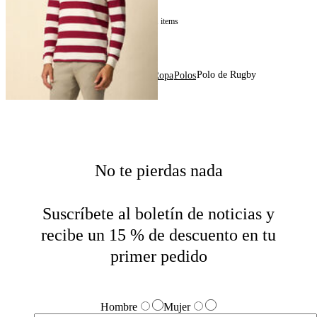
1
of
1
items
Polo de Rugby
Home
Hombre
Ropa
Polos
No te pierdas nada
Suscríbete al boletín de noticias y
recibe un 15 % de descuento en tu
primer pedido
Hombre
Mujer