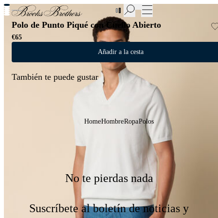
Nuevas incorporaciones a las Rebajas | Hasta 50%
Polo de Punto Piqué con Cuello Abierto
€65
Añadir a la cesta
También te puede gustar
Home
Hombre
Ropa
Polos
No te pierdas nada
Suscríbete al boletín de noticias y