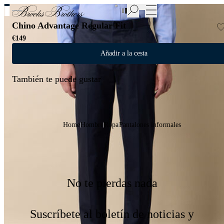
Nuevas incorporaciones a las Rebajas | Hasta 50%
Chino Advantage Regular Fit
€149
Añadir a la cesta
También te puede gustar
Home
Hombre
Ropa
Pantalones informales
No te pierdas nada
Suscríbete al boletín de noticias y