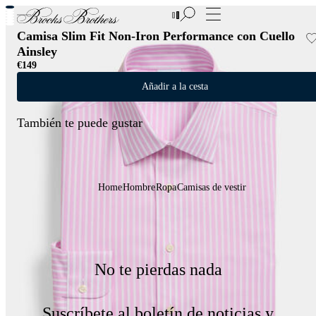
Nuevas incorporaciones a las Rebajas | Hasta 50%
Camisa Slim Fit Non-Iron Performance con Cuello
Ainsley
€149
Añadir a la cesta
También te puede gustar
Home
Hombre
Ropa
Camisas de vestir
No te pierdas nada
Suscríbete al boletín de noticias y