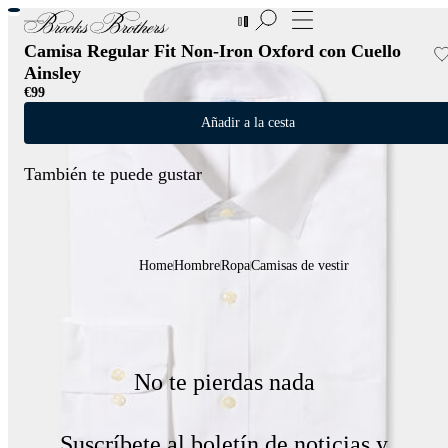
Nuevas incorporaciones a las Rebajas | Hasta 50%
Camisa Regular Fit Non-Iron Oxford con Cuello
Ainsley
€99
Añadir a la cesta
También te puede gustar
Home
Hombre
Ropa
Camisas de vestir
No te pierdas nada
Suscríbete al boletín de noticias y