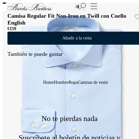
Nuevas incorporaciones a las Rebajas | Hasta 50%
Camisa Regular Fit Non-Iron en Twill con Cuello
English
€159
Añadir a la cesta
También te puede gustar
Home
Hombre
Ropa
Camisas de vestir
No te pierdas nada
Suscríbete al boletín de noticias y