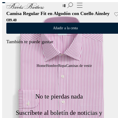
Nuevas incorporaciones a las Rebajas | Hasta 50%
Camisa Regular Fit en Algodón con Cuello Ainsley
€89.40
Añadir a la cesta
También te puede gustar
Home
Hombre
Ropa
Camisas de vestir
No te pierdas nada
Suscríbete al boletín de noticias y