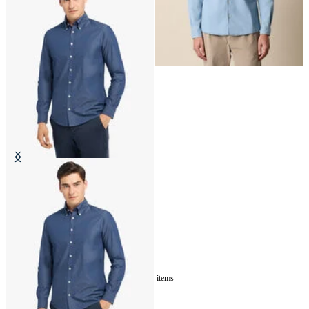
Camisa de Twill de Mezclilla de
Corte Slim con Cuello Button-
Down
€81
5
of
5
items