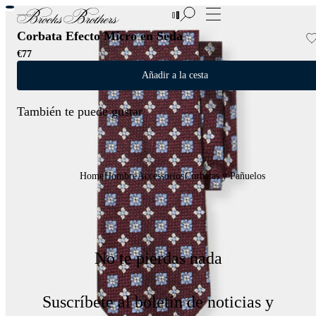
Nuevas incorporaciones a las Rebajas | Hasta 50%
Corbata Efecto Micro en Seda
€77
Añadir a la cesta
También te puede gustar
Home
Hombre
Accessorios
Corbatas y Pañuelos
No te pierdas nada
Suscríbete al boletín de noticias y