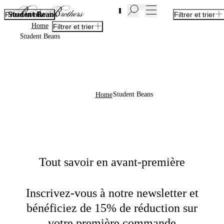
Nouvelles pièces en Soldes | Jusqu'à -50%
Student Beans
Filtrer et trier
Filtrer et trier
Home
Filtrer et trier
Student Beans
Student Beans
Home
Tout savoir en avant-première
Inscrivez-vous à notre newsletter et
bénéficiez de 15% de réduction sur
votre première commande