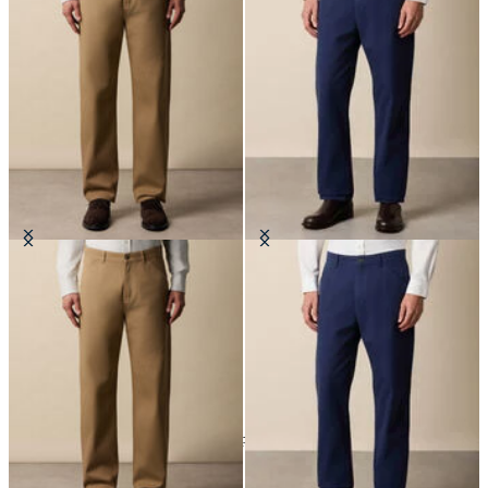
Pantalone 5-Pocket in Gabardine
Pantalone 5-Pocket in Gabardine
di Cotone Elasticizzato
di Cotone Elasticizzato
€94.50
€94.50
6
di
6
prodotti