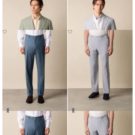
Blazer in Cotone-Lino
Blazer in Tessuto Basket Weave
€315
€275
Pantaloni in Lana Vergine
Pantaloni in Seersucker
€147.50
€135