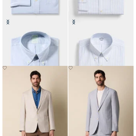
Camicia Slim Fit Non-Iron Oxford
Camicia Regular Fit Non-Iron
con Collo Button Down
Oxford con Collo Button Down
€149
€104.30