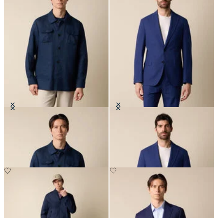
Overshirt Utility in Lino
Blazer in Seersucker
€175
€260