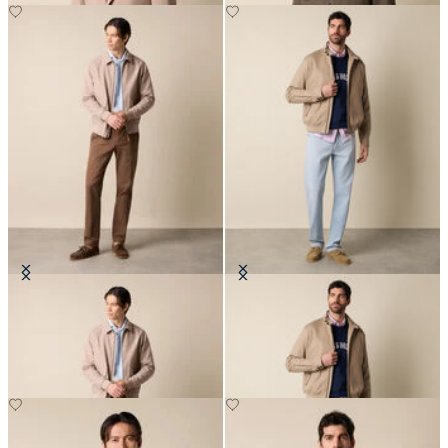
Bomber in Lino-Cotone a Quadri
Giacca Harrington
€270
€175