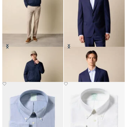
Giacca Harrington
Blazer in Lana Vergine
€175
€297.50