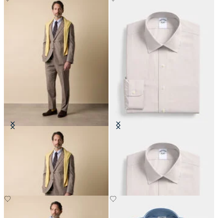
Abito in Misto Cotone Glen Plaid
Camicia Regular Fit in Cotone con
Collo Ainsley
€485
€104.30