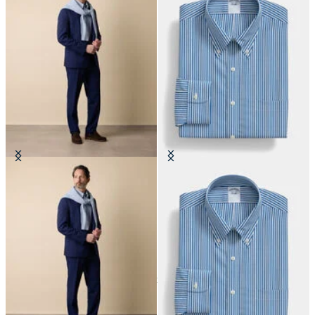
Abito in Lana Vergine Superfine
Camicia Regular Fit in Cotone con
Collo Button Down
€675
€149
24
di
32
prodotti