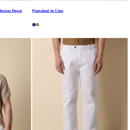
 Button Down
Pantaloni in Lino