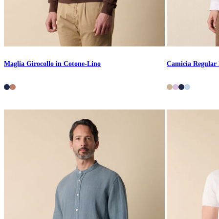
Maglia Girocollo in Cotone-Lino
Camicia Regular 