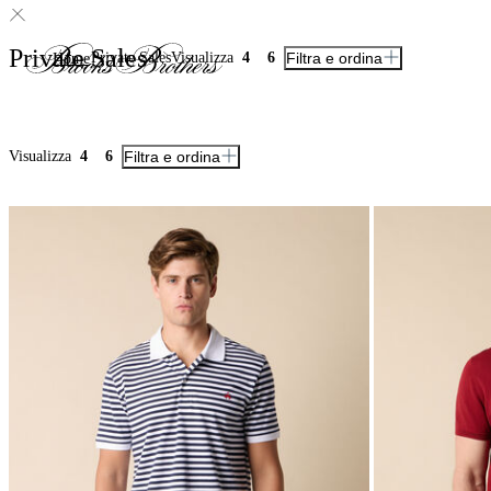
Private Sales
Private Sales
Visualizza
4
6
Filtra e ordina
Home
Visualizza
4
6
Filtra e ordina