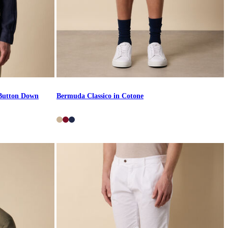
 Button Down
Bermuda Classico in Cotone