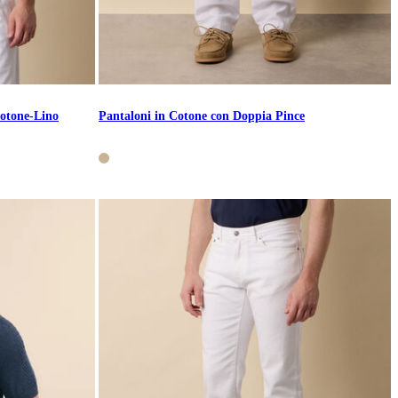
Cotone-Lino
Pantaloni in Cotone con Doppia Pince