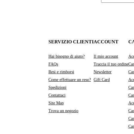
SERVIZIO CLIENTI
ACCOUNT
C
Hai bisogno di aiuto?
Il mio account
Acq
FAQs
Traccia il tuo ordine
Cam
Resi e rimborsi
Newsletter
Cam
Come effettuare un reso?
Gift Card
Acq
Spedizioni
Cam
Contattaci
Ca
Site Map
Acq
Trova un negozio
Ca
Ca
Ca