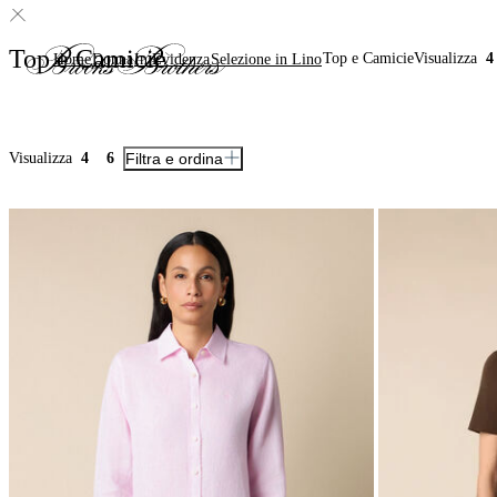
Top e Camicie
Top e Camicie
Visualizza
4
Home
Donna
In Evidenza
Selezione in Lino
Visualizza
4
6
Filtra e ordina