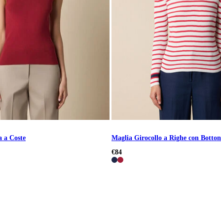
a a Coste
Maglia Girocollo a Righe con Botto
€84