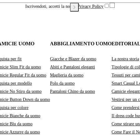
Iscrivendoti, accetti la nostra
Privacy Policy
AMICIE UOMO
ABBIGLIAMENTO UOMO
EDITORIA
uista per fit
Giacche e Blazer da uomo
La nostra storia
icie Slim Fit da uomo
Abiti e Pantaloni eleganti
Tipologie di col
icie Regular Fit da uomo
Maglieria da uomo
Tessuti per cami
uista per modello
Polo da uomo
Smart Casual L
icie No Stiro da uomo
Pantaloni Chino da uomo
Camicie elegant
micie Button Down da uomo
Vestirsi per un 
uista per colore
Come prendersi 
micie Bianche da uomo
Il dress code bu
micie Blu da uomo
Come stirare un
micie Azzurre da uomo
Come Fare il No