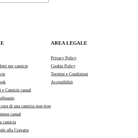
LE
AREA LEGALE
Privacy Policy
letti per camicie
Cookie Policy
cie
Termini e Condizioni
ook
Accessibilità
i e Camicie casual
colloquio
cura di una camicia non-iron
siness casual
a camicia
do alla Cravatta