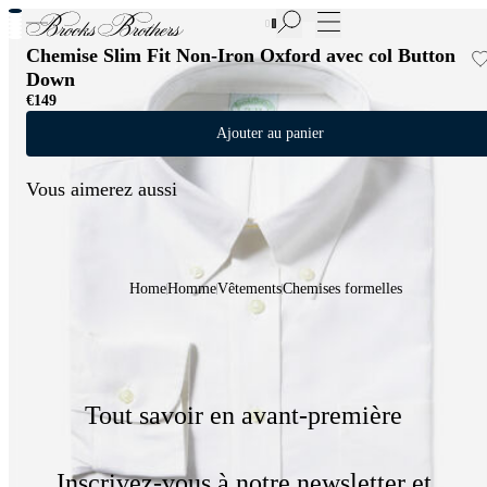
Nouvelles pièces en Soldes | Jusqu'à -50%
Chemise Slim Fit Non-Iron Oxford avec col Button
Down
€149
Ajouter au panier
Vous aimerez aussi
Home
Homme
Vêtements
Chemises formelles
Tout savoir en avant-première
Inscrivez-vous à notre newsletter et