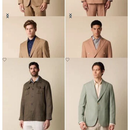
Blazer en Laine Vierge
Blazer Croisé Tropical en Laine
Vierge
€297.50
€295