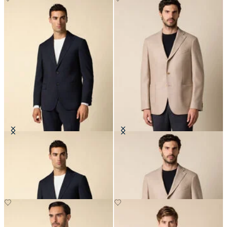
Blazer en Laine Vierge
Blazer en Laine-Cashmere à
Chevrons
€297.50
€395