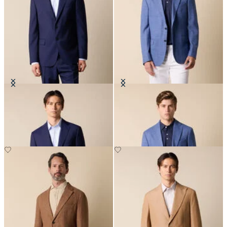
Blazer en Laine Vierge
Blazer en tissu basket weave
€297.50
€275