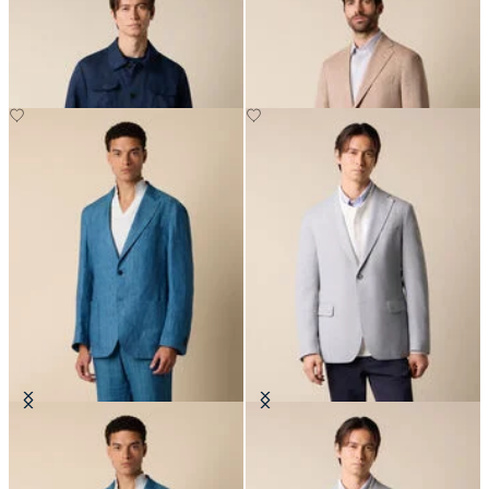
Surchemise Utility en Lin
Blazer en Lin-Laine à Motif
Chevron
€175
€295
Blazer en Lin à chevrons
Blazer en tissu basket weave
€275
€275