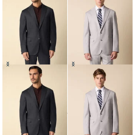
Blazer en Laine Vierge
Blazer en Laine Vierge
€335
€277.50
24
de
37
produits