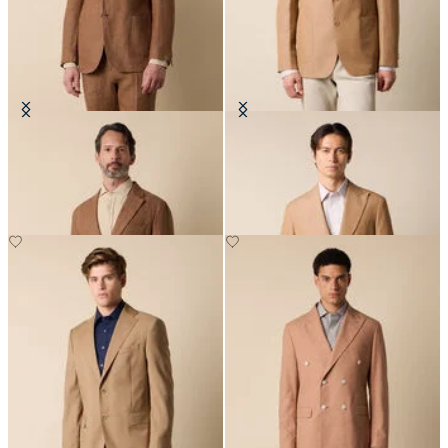
Blazer en Lin à chevrons
Blazer en Coton-Lin
€275
€315