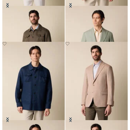
Surchemise Utility en Lin
Blazer en Coton-Lin
€175
€315