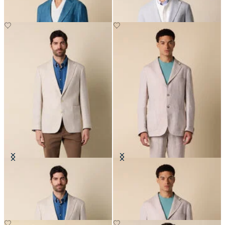
Blazer en Lin-Laine pied-de-poule
Blazer en Lin
€395
€275