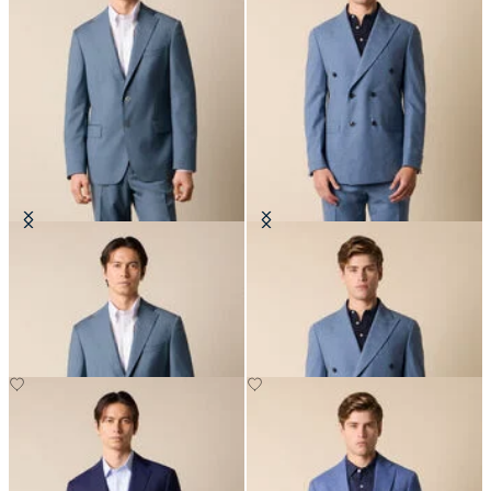
Blazer en Laine Vierge
Blazer Croisé Tropical en Laine
Vierge
€297.50
€295