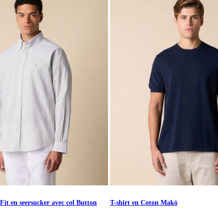
it en seersucker avec col Button
T-shirt en Coton Makò