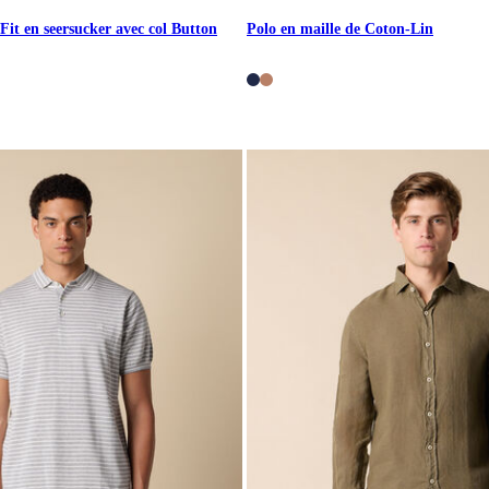
it en seersucker avec col Button
Polo en maille de Coton-Lin