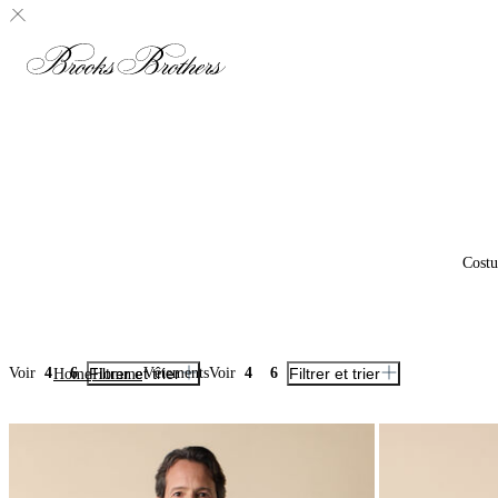
Cost
Voir
4
6
Filtrer et trier
Vêtements
Voir
4
6
Filtrer et trier
Home
Homme