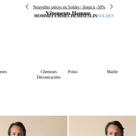
Nouvelles pièces en Soldes | Jusqu'à -50%
Vêtements Homme
HOMME
FEMME
CHEMISES
LIN
SOLDES
umes
Chemises
Polos
Maille
Décontractées