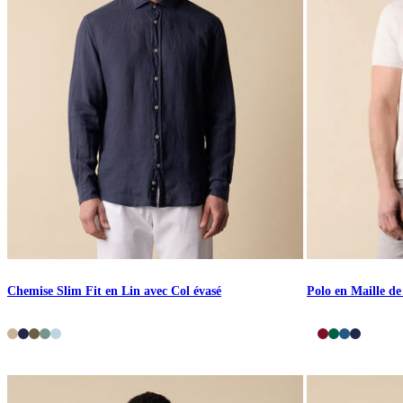
Chemise Slim Fit en Lin avec Col évasé
Polo en Maille d