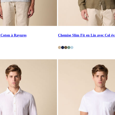
e Coton à Rayures
Chemise Slim Fit en Lin avec Col év