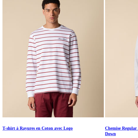
T-shirt à Rayures en Coton avec Logo
Chemise Regular F
Down