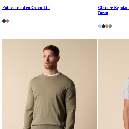
Pull col rond en Coton-Lin
Chemise Regular F
Down